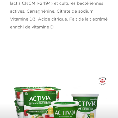
lactis CNCM I-2494) et cultures bactériennes
actives, Carraghénine, Citrate de sodium,
Fer
0.1mg
Vitamine D3, Acide citrique. Fait de lait écrémé
Vitamine D
0.8ug
enrichi de vitamine D.
*5% ou moins c'est peu, 15% ou plus c'est beaucoup