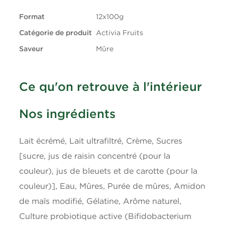
Gras trans
0.1g
Format
12x100g
Catégorie de produit
Activia Fruits
Glucides
11g
Saveur
Mûre
Fibres
0g
Ce qu'on retrouve à l'intérieur
Sucres
9g
Nos ingrédients
Protéines
4g
Cholestérol
10mg
Lait écrémé, Lait ultrafiltré, Crème, Sucres
[sucre, jus de raisin concentré (pour la
Sodium
40mg
couleur), jus de bleuets et de carotte (pour la
couleur)], Eau, Mûres, Purée de mûres, Amidon
Potassium
200mg
de maïs modifié, Gélatine, Arôme naturel,
Culture probiotique active (Bifidobacterium
Calcium
150mg