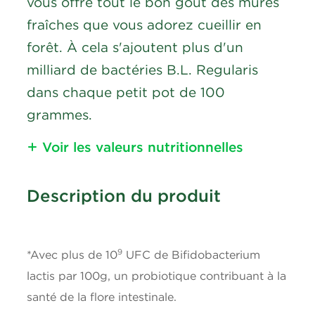
vous offre tout le bon goût des mûres
fraîches que vous adorez cueillir en
forêt. À cela s'ajoutent plus d'un
milliard de bactéries B.L. Regularis
dans chaque petit pot de 100
grammes.
Voir les valeurs nutritionnelles
Nutritional Information
Description du produit
Calories
90
Lipides
3g
9
*Avec plus de 10
UFC de Bifidobacterium
lactis par 100g, un probiotique contribuant à la
Gras saturés
1.5g
santé de la flore intestinale.