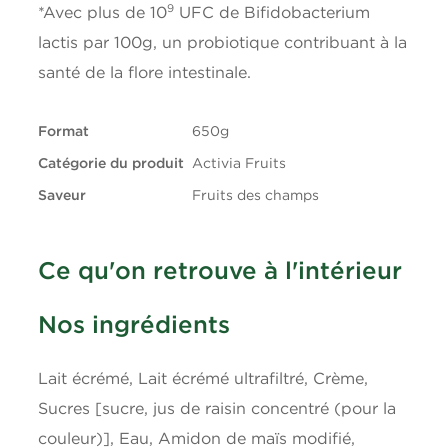
9
*Avec plus de 10
UFC de Bifidobacterium
Lipides
3g
lactis par 100g, un probiotique contribuant à la
santé de la flore intestinale.
Gras saturés
1.5g
Format
650g
Gras trans
0.1g
Catégorie du produit
Activia Fruits
Glucides
11g
Saveur
Fruits des champs
Fibres
0g
Ce qu'on retrouve à l'intérieur
Sucres
9g
Nos ingrédients
Protéines
4g
Lait écrémé, Lait écrémé ultrafiltré, Crème,
Cholestérol
10mg
Sucres [sucre, jus de raisin concentré (pour la
couleur)], Eau, Amidon de maïs modifié,