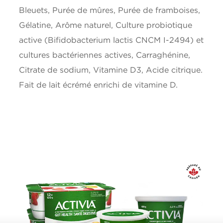
Sodium
45mg
Bleuets, Purée de mûres, Purée de framboises,
Gélatine, Arôme naturel, Culture probiotique
Potassium
200mg
active (Bifidobacterium lactis CNCM I-2494) et
cultures bactériennes actives, Carraghénine,
Calcium
150mg
Citrate de sodium, Vitamine D3, Acide citrique.
Fait de lait écrémé enrichi de vitamine D.
Fer
0.1mg
Vitamine D
0.8ug
*5% ou moins c'est peu, 15% ou plus c'est beaucoup