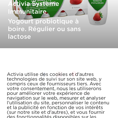
Activia Système
Immunitaire
Yogourt probiotique à
boire. Régulier ou sans
lactose
Activia utilise des cookies et d'autres
technologies de suivi sur son site web, y
compris ceux de fournisseurs tiers. Avec
votre consentement, nous les utiliserons
TERMES ET CONDITIONS
pour améliorer votre expérience de
navigation sur le web, mesurer et analyser
POLITIQUE DE CONFIDENTIALITÉ
l'utilisation du site, personnaliser le contenu
et la publicité en fonction de vos intérêts
FAQ
(sur notre site et d'autres), et vous fournir
des fonctionnalités disponibles sur les
COUPONS