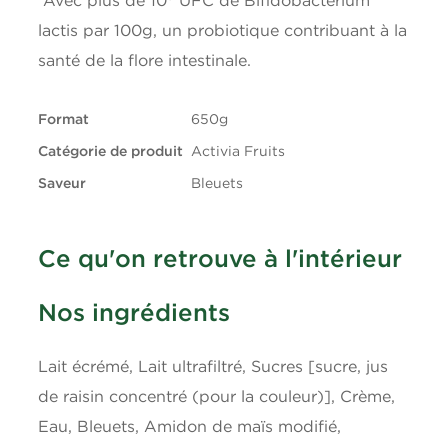
Glucides
12g
lactis par 100g, un probiotique contribuant à la
Fibres
0g
santé de la flore intestinale.
Sucres
10g
Format
650g
Catégorie de produit
Activia Fruits
Protéines
4g
Saveur
Bleuets
Cholestérol
10mg
Ce qu'on retrouve à l'intérieur
Sodium
45mg
Nos ingrédients
Potassium
200mg
Lait écrémé, Lait ultrafiltré, Sucres [sucre, jus
Calcium
150mg
de raisin concentré (pour la couleur)], Crème,
Eau, Bleuets, Amidon de maïs modifié,
Fer
0.1mg