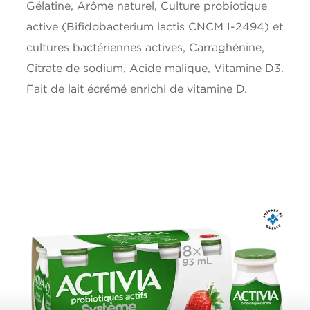
Gélatine, Arôme naturel, Culture probiotique
Vitamine D
0.8ug
active (Bifidobacterium lactis CNCM I-2494) et
cultures bactériennes actives, Carraghénine,
*5% ou moins c'est peu, 15% ou plus c'est beaucoup
Citrate de sodium, Acide malique, Vitamine D3.
Fait de lait écrémé enrichi de vitamine D.