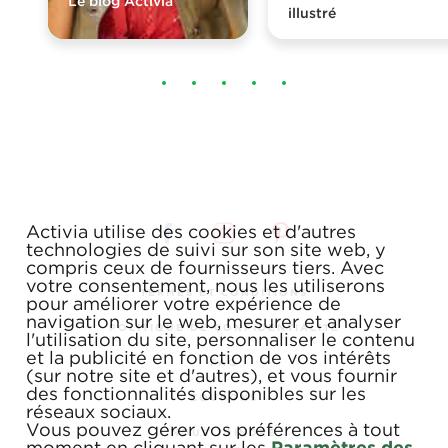
Le blog Activia
illustré
Activia utilise des cookies et d'autres
technologies de suivi sur son site web, y
compris ceux de fournisseurs tiers. Avec
votre consentement, nous les utiliserons
TERMES ET CONDITIONS
pour améliorer votre expérience de
navigation sur le web, mesurer et analyser
POLITIQUE DE CONFIDENTIALITÉ
l'utilisation du site, personnaliser le contenu
et la publicité en fonction de vos intérêts
FAQ
(sur notre site et d'autres), et vous fournir
des fonctionnalités disponibles sur les
COUPONS
réseaux sociaux.
Vous pouvez gérer vos préférences à tout
NOUS JOINDRE
moment en cliquant sur les
Paramètres des