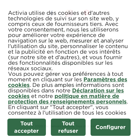
Activia utilise des cookies et d'autres
technologies de suivi sur son site web, y
compris ceux de fournisseurs tiers. Avec
votre consentement, nous les utiliserons
TERMES ET CONDITIONS
pour améliorer votre expérience de
navigation sur le web, mesurer et analyser
POLITIQUE DE CONFIDENTIALITÉ
l'utilisation du site, personnaliser le contenu
et la publicité en fonction de vos intérêts
FAQ
(sur notre site et d'autres), et vous fournir
des fonctionnalités disponibles sur les
COUPONS
réseaux sociaux.
Vous pouvez gérer vos préférences à tout
NOUS JOINDRE
moment en cliquant sur les
Paramètres des
cookies
. De plus amples informations sont
PLAN DE SITE
disponibles dans notre
Déclaration sur les
cookies
et notre
politique en matière de
protection des renseignements personnels
.
En cliquant sur "Tout accepter", vous
consentez à l'utilisation de tous les cookies
Tout
Tout
Configurer
© 2020 Cie Gervais Danone. Tous droits réservés.
accepter
refuser