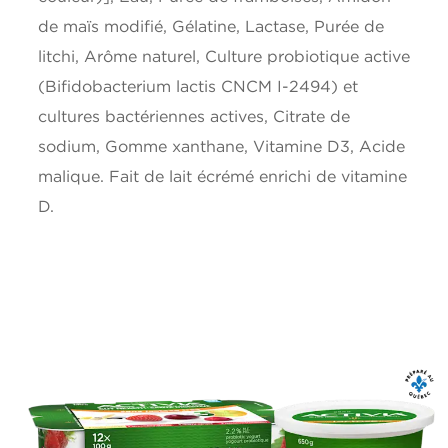
Potassium
175mg
de maïs modifié, Gélatine, Lactase, Purée de
litchi, Arôme naturel, Culture probiotique active
Calcium
150mg
(Bifidobacterium lactis CNCM I-2494) et
cultures bactériennes actives, Citrate de
Fer
0.1mg
sodium, Gomme xanthane, Vitamine D3, Acide
Vitamine D
1ug
malique. Fait de lait écrémé enrichi de vitamine
D.
*5% ou moins c'est peu, 15% ou plus c'est beaucoup