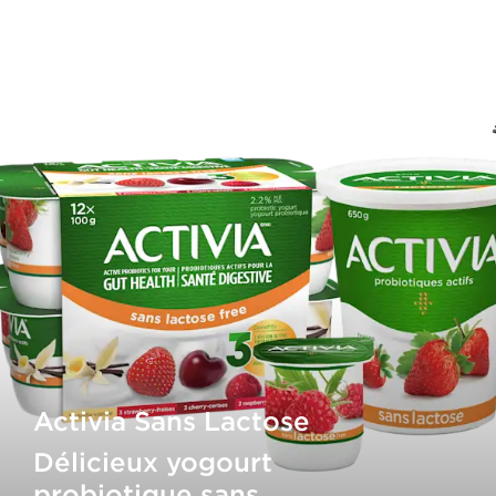
Activia Sans Lactose
Délicieux yogourt
probiotique sans