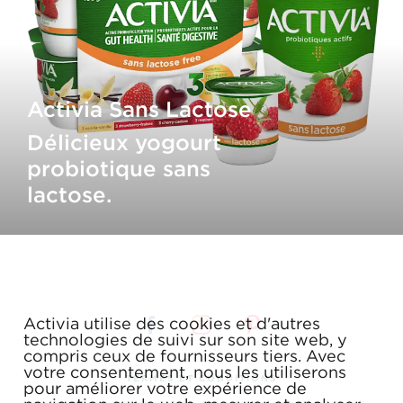
Activia Sans Lactose
Délicieux yogourt
probiotique sans
lactose.
Activia utilise des cookies et d'autres
technologies de suivi sur son site web, y
compris ceux de fournisseurs tiers. Avec
votre consentement, nous les utiliserons
TERMES ET CONDITIONS
pour améliorer votre expérience de