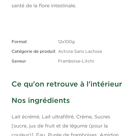
santé de la flore intestinale.
Gras saturés
1.5g
Gras trans
0.1g
Format
12x100g
Glucides
10g
Catégorie de produit
Activia Sans Lactose
Fibres
0g
Saveur
Framboise-Litchi
Sucres
8g
Ce qu'on retrouve à l'intérieur
Protéines
4g
Nos ingrédients
Cholestérol
10mg
Lait écrémé, Lait ultrafiltré, Crème, Sucres
Sodium
45mg
[sucre, jus de fruit et de légume (pour la
couleur)], Eau, Purée de framboises, Amidon