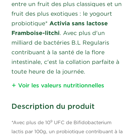
entre un fruit des plus classiques et un
fruit des plus exotiques : le yogourt
probiotique*
Activia sans lactose
Framboise-litchi
. Avec plus d'un
milliard de bactéries B.L Regularis
contribuant à la santé de la flore
intestinale, c'est la collation parfaite à
toute heure de la journée.
Voir les valeurs nutritionnelles
Nutritional Information
Description du produit
Calories
80
9
*Avec plus de 10
UFC de Bifidobacterium
Lipides
3g
lactis par 100g, un probiotique contribuant à la