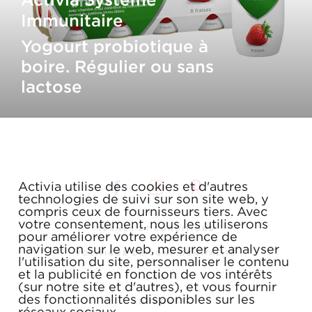
Immunitaire
Yogourt probiotique à
boire. Régulier ou sans
lactose
Activia utilise des cookies et d'autres
technologies de suivi sur son site web, y
compris ceux de fournisseurs tiers. Avec
votre consentement, nous les utiliserons
TERMES ET CONDITIONS
pour améliorer votre expérience de
navigation sur le web, mesurer et analyser
POLITIQUE DE CONFIDENTIALITÉ
l'utilisation du site, personnaliser le contenu
et la publicité en fonction de vos intérêts
FAQ
(sur notre site et d'autres), et vous fournir
des fonctionnalités disponibles sur les
COUPONS
réseaux sociaux.