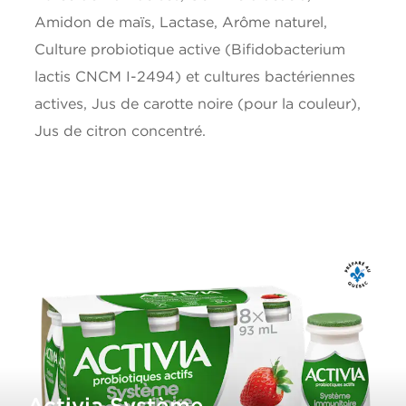
Amidon de maïs, Lactase, Arôme naturel,
Calcium
125mg
Culture probiotique active (Bifidobacterium
lactis CNCM I-2494) et cultures bactériennes
Fer
0mg
actives, Jus de carotte noire (pour la couleur),
*5% ou moins c'est peu, 15% ou plus c'est beaucoup
Jus de citron concentré.
Activia Système