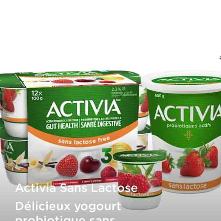
Activia Sans Lactose
Délicieux yogourt
probiotique sans