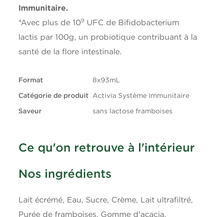
Gras saturés
1g
Immunitaire.
9
*Avec plus de 10
UFC de Bifidobacterium
Gras trans
0.1g
lactis par 100g, un probiotique contribuant à la
santé de la flore intestinale.
Glucides
9g
Fibres
0g
Format
8x93mL
Catégorie de produit
Activia Système Immunitaire
Sucres
6g
Saveur
sans lactose framboises
Protéines
3g
Ce qu'on retrouve à l'intérieur
Cholestérol
5mg
Nos ingrédients
Sodium
55mg
Lait écrémé, Eau, Sucre, Crème, Lait ultrafiltré,
Potassium
125mg
Purée de framboises, Gomme d'acacia,