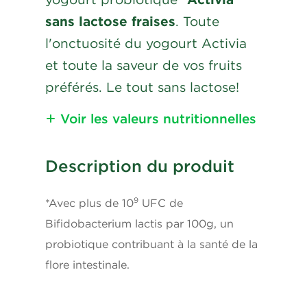
sans lactose fraises
. Toute
l'onctuosité du yogourt Activia
et toute la saveur de vos fruits
préférés. Le tout sans lactose!
Voir les valeurs nutritionnelles
Nutritional
Description du produit
Information
Calories
90
9
*Avec plus de 10
UFC de
Bifidobacterium lactis par 100g, un
Lipides
3g
probiotique contribuant à la santé de la
flore intestinale.
Gras saturés
1.5g