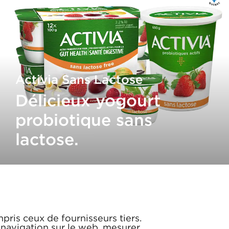
Activia Sans Lactose
Délicieux yogourt
probiotique sans
lactose.
mpris ceux de fournisseurs tiers.
 navigation sur le web, mesurer