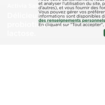
et analyser l'utilisation du site,
Activia Sans Lactose
d'autres), et vous fournir des fo
Vous pouvez gérer vos préféren
Délicieux yogourt
informations sont disponibles 
des renseignements personnel
probiotique sans
En cliquant sur "Tout accepter",
lactose.
TERMES ET CONDITIONS
POLIT
© 2020 Cie Gervais Danone. Tous droits réservés.