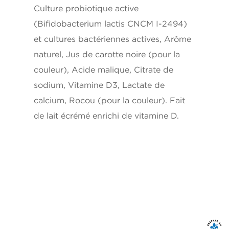
Culture probiotique active
Fer
0.1mg
(Bifidobacterium lactis CNCM I-2494)
et cultures bactériennes actives, Arôme
Vitamine D
1ug
naturel, Jus de carotte noire (pour la
*5% ou moins c'est peu, 15% ou plus c'est beaucoup
couleur), Acide malique, Citrate de
sodium, Vitamine D3, Lactate de
calcium, Rocou (pour la couleur). Fait
de lait écrémé enrichi de vitamine D.