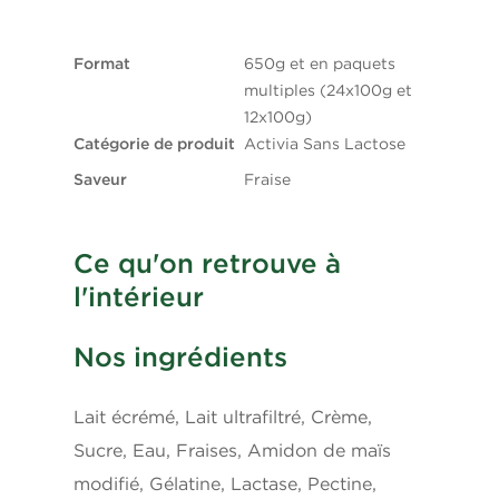
Gras trans
0.1g
Glucides
12g
Format
650g et en paquets
multiples (24x100g et
12x100g)
Fibres
0g
Catégorie de produit
Activia Sans Lactose
Sucres
9g
Saveur
Fraise
Protéines
4g
Ce qu'on retrouve à
l'intérieur
Cholestérol
10mg
Nos ingrédients
Sodium
45mg
Potassium
175mg
Lait écrémé, Lait ultrafiltré, Crème,
Sucre, Eau, Fraises, Amidon de maïs
Calcium
150mg
modifié, Gélatine, Lactase, Pectine,