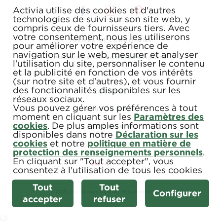
Activia utilise des cookies et d'autres
technologies de suivi sur son site web, y
compris ceux de fournisseurs tiers. Avec
votre consentement, nous les utiliserons
TERMES ET CONDITIONS
pour améliorer votre expérience de
navigation sur le web, mesurer et analyser
POLITIQUE DE CONFIDENTIALITÉ
l'utilisation du site, personnaliser le contenu
et la publicité en fonction de vos intérêts
FAQ
(sur notre site et d'autres), et vous fournir
des fonctionnalités disponibles sur les
COUPONS
réseaux sociaux.
Vous pouvez gérer vos préférences à tout
NOUS JOINDRE
moment en cliquant sur les
Paramètres des
cookies
. De plus amples informations sont
PLAN DE SITE
disponibles dans notre
Déclaration sur les
cookies
et notre
politique en matière de
protection des renseignements personnels
.
En cliquant sur "Tout accepter", vous
consentez à l'utilisation de tous les cookies
Tout
Tout
Configurer
© 2020 Cie Gervais Danone. Tous droits réservés.
accepter
refuser