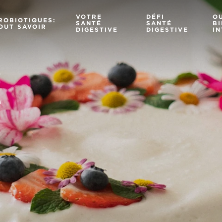
VOTRE
DÉFI
OU
ROBIOTIQUES:
SANTÉ
SANTÉ
BI
OUT SAVOIR
DIGESTIVE
DIGESTIVE
IN
t
e