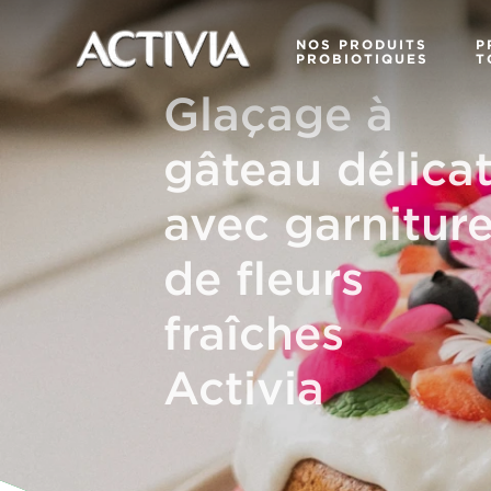
NOS PRODUITS
P
PROBIOTIQUES
T
Glaçage à
gâteau délica
avec garnitur
de fleurs
fraîches
Activia