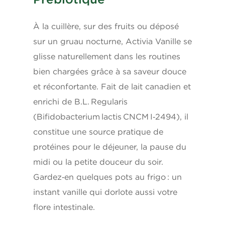
Calories
100
À la cuillère, sur des fruits ou déposé
Lipides
3.5 g
sur un gruau nocturne, Activia Vanille se
glisse naturellement dans les routines
Gras saturés
2.5 g
bien chargées grâce à sa saveur douce
et réconfortante. Fait de lait canadien et
Gras trans
0
enrichi de B.L. Regularis
Glucides
12 g
(Bifidobacterium lactis CNCM I‑2494), il
constitue une source pratique de
Fibres
3 g
protéines pour le déjeuner, la pause du
midi ou la petite douceur du soir.
Sucres
8 g
Gardez‑en quelques pots au frigo : un
instant vanille qui dorlote aussi votre
Protéines
6 g
flore intestinale.
Cholestérol
15 mg