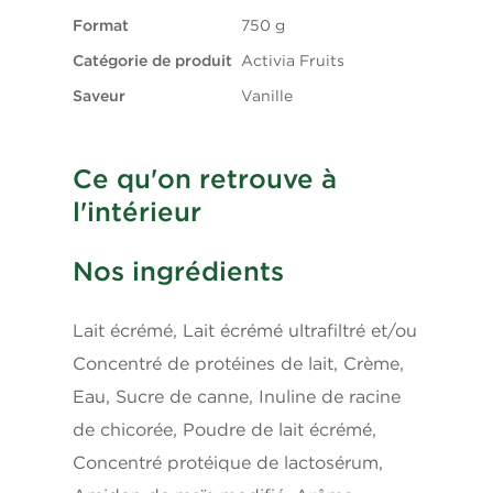
Format
750 g
Sodium
65 mg
Catégorie de produit
Activia Fruits
Saveur
Vanille
Potassium
150 mg
Calcium
0.1 mg
Ce qu'on retrouve à
l'intérieur
*5% ou moins c'est peu, 15% ou plus c'est beaucoup
Nos ingrédients
Lait écrémé, Lait écrémé ultrafiltré et/ou
Concentré de protéines de lait, Crème,
Eau, Sucre de canne, Inuline de racine
de chicorée, Poudre de lait écrémé,
Concentré protéique de lactosérum,